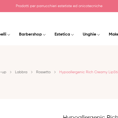
Prodotti per parrucchieri estetiste ed onicotecniche
elli
Barbershop
Estetica
Unghie
Mak
-up
Labbra
Rossetto
Hypoallergenic Rich Creamy LipStic
Hypoallergenic Rich