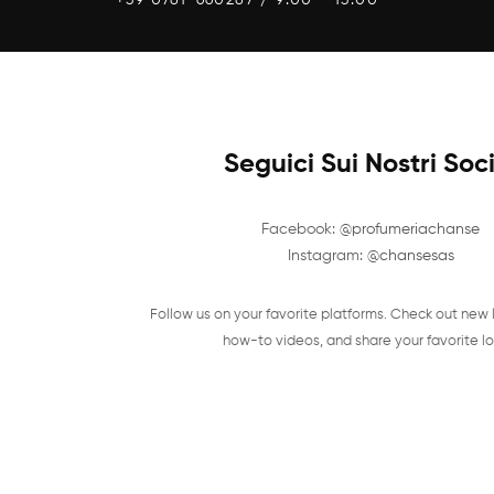
Seguici Sui Nostri Soc
Facebook:
@profumeriachanse
Instagram:
@chansesas
Follow us on your favorite platforms. Check out new 
how-to videos, and share your favorite lo