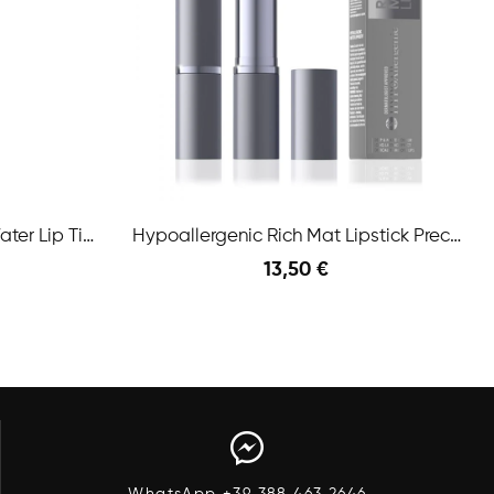
Hypoallergenic Stay-On Water Lip Tint N.05 True...
Hypoallergenic Rich Mat Lipstick Precious...
13,50 €
Anteprima
Anteprima
Aggiungi Al Carrello
WhatsApp +39 388 463 2646