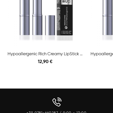
Hypoallergenic Rich Creamy LipStick N.01 4,5 Gr
12,90 €
Anteprima
Aggiungi Al Carrello
Aggiungi A
+39 0781-660287 / 9:00 - 13:00