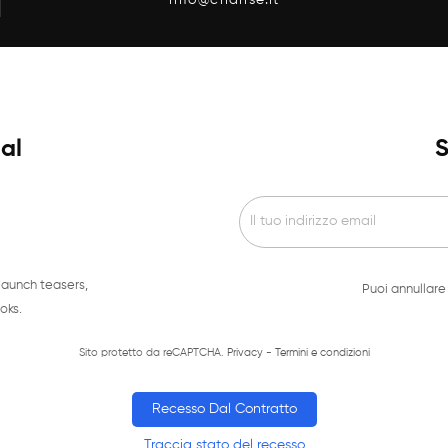
ial
S
launch teasers,
Puoi annullare 
oks.
Sito protetto da reCAPTCHA.
Privacy
-
Termini e condizioni
Recesso Dal Contratto
Traccia stato del recesso