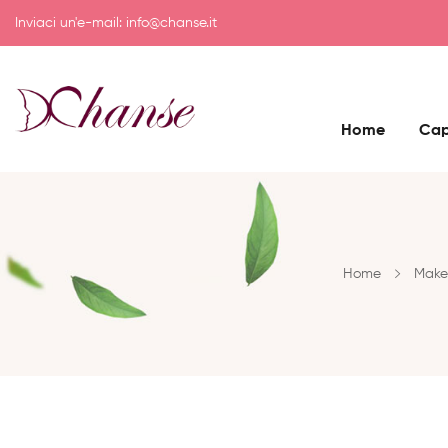
Inviaci un'e-mail:
info@chanse.it
Home
Cap
Home
Make