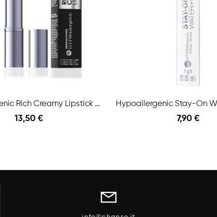
Hypoallergenic Rich Creamy Lipstick N.03 4,5 Gr
13,50 €
7,90 €
Anteprima
l Carrello
Aggiungi Al Carrello
info@chanse.it