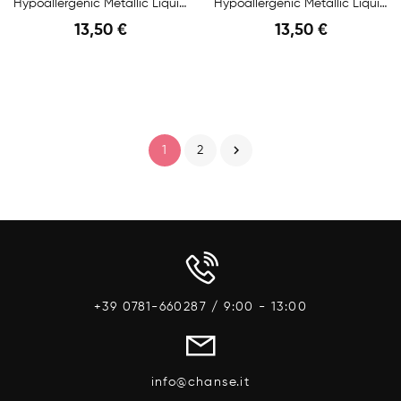
Hypoallergenic Metallic Liquid Lipstick N.05...
Hypoallergenic Metallic Liquid Lipstick N.06...
13,50 €
13,50 €
Anteprima
Anteprima

1
2
+39 0781-660287 / 9:00 - 13:00
info@chanse.it