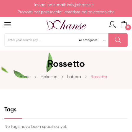
Inviaci un'e-mail:
info@chanse.it
Prodotti per parrucchieri estetiste ed onicotecniche
0
Rossetto
Home
Make-up
Labbra
Rossetto
Tags
No tags have been specified yet.