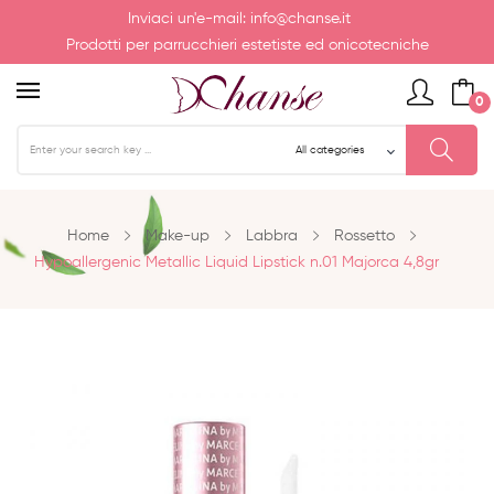
Inviaci un'e-mail:
info@chanse.it
Prodotti per parrucchieri estetiste ed onicotecniche
0
Home
Make-up
Labbra
Rossetto
Hypoallergenic Metallic Liquid Lipstick n.01 Majorca 4,8gr