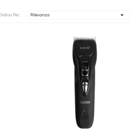

Ordina Per:
Rilevanza