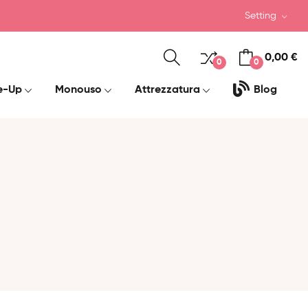
Setting
0,00 €
0
0
e-Up
Monouso
Attrezzatura
Blog