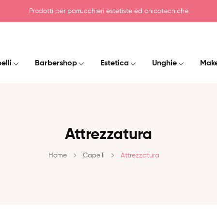
Prodotti per parrucchieri estetiste ed onicotecniche
elli
Barbershop
Estetica
Unghie
Mak
Attrezzatura
Home
Capelli
Attrezzatura