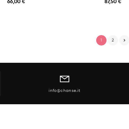
66,00 €
87,50 €
Anteprima
 Carrello
Aggiungi Al Carrello

1
2
info@chanse.it