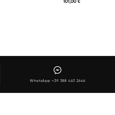
101,00 €
Anteprima
Anteprima
Aggiungi Al Carrello
WhatsApp +39 388 463 2646