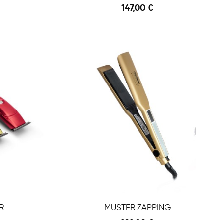
147,00 €
Anteprima
Anteprima
R
MUSTER ZAPPING