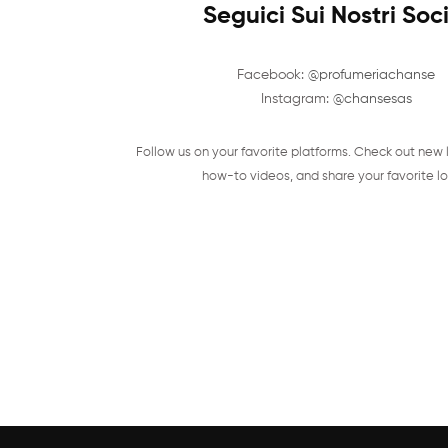
Seguici Sui Nostri Soc
Facebook:
@profumeriachanse
Instagram:
@chansesas
Follow us on your favorite platforms. Check out new 
how-to videos, and share your favorite lo