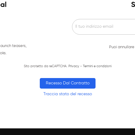
ial
S
launch teasers,
Puoi annullare 
oks.
Sito protetto da reCAPTCHA.
Privacy
-
Termini e condizioni
Recesso Dal Contratto
Traccia stato del recesso