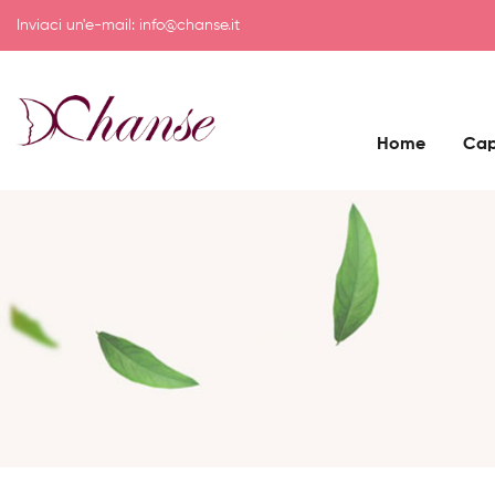
Inviaci un'e-mail:
info@chanse.it
Home
Cap