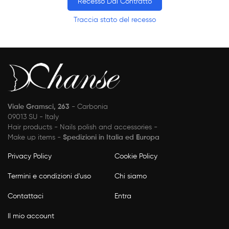
Recesso Dal Contratto
Traccia stato del recesso
Viale Gramsci, 263
- Carbonia
09013 SU - Italy
Hair products - Nails polish and accessories -
Make up items -
Spedizioni in Italia ed Europa
Privacy Policy
Cookie Policy
Termini e condizioni d'uso
Chi siamo
Contattaci
Entra
Il mio account