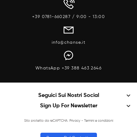
+39 0781-660287 / 9:00 - 13:00
info@chanse.it
WhatsApp +39 388 463 2646
keyboard_arrow_down
Seguici Sui Nostri Social
keyboard_arrow_down
Sign Up For Newsletter
Sito protetto da reCAPTCHA.
Privacy
-
Termini e condizioni