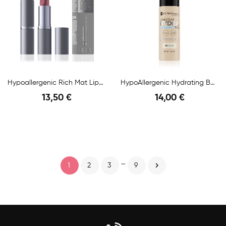
Hypoallergenic Rich Mat Lipstick Precious...
HypoAllergenic Hydrating Balm Foundation N.02 Nude
13,50 €
14,00 €
Anteprima
Anteprima
…

1
2
3
9