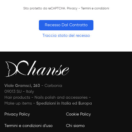
Sito protetto da reCAPTCHA.
Privacy
-
Termini e condizioni
Recesso Dal Contratto
Traccia stato del recesso
Viale Gramsci, 263
- Carbonia
09013 SU - Italy
Hair products - Nails polish and accessories -
Make up items -
Spedizioni in Italia ed Europa
Privacy Policy
Cookie Policy
Termini e condizioni d'uso
Chi siamo