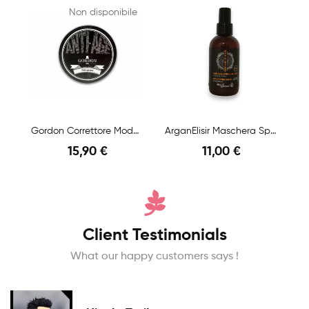
Non disponibile
Gordon Correttore Modellante Anti-Age 100ml
ArganElisir Maschera Spray 150ml
15,90 €
11,00 €
Anteprima
Anteprima
Client Testimonials
What our happy customers says !