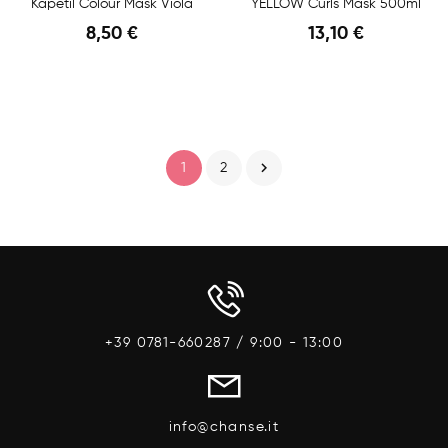
Kapetil Colour Mask Viola
YELLOW Curls Mask 500ml
8,50 €
13,10 €
Anteprima
Anteprima

1
2
+39 0781-660287 / 9:00 - 13:00
info@chanse.it