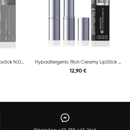
Hypoallergenic Rich Mat Lipstick N.02 Famous...
Hypoallergenic Rich Creamy LipStick N.05 4,5 Gr
12,90 €
Anteprima
Anteprima
Aggiungi Al Carrello
WhatsApp +39 388 463 2646