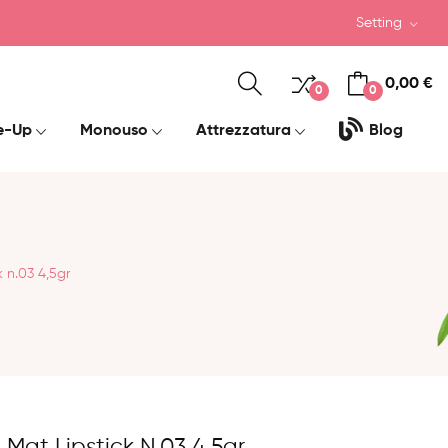
Setting
0,00 €
0
0
e-Up
Monouso
Attrezzatura
Blog
 n.03 4,5gr
 Mat Lipstick N.03 4,5gr