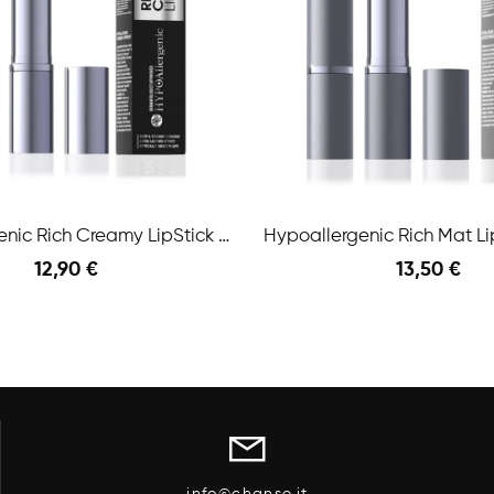
Hypoallergenic Rich Creamy LipStick N.02 4,5 Gr
12,90 €
13,50 €
Anteprima
l Carrello
Aggiungi Al Carrello
info@chanse.it