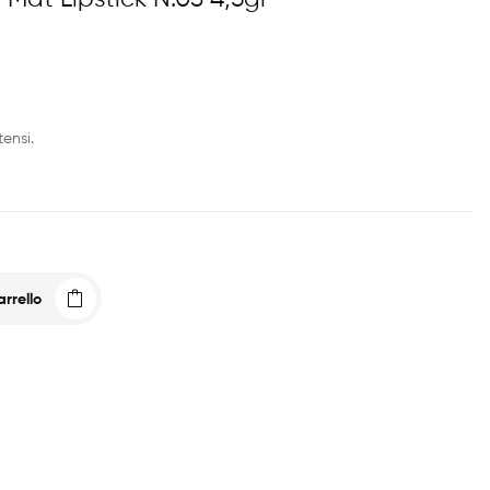
tensi.
rrello