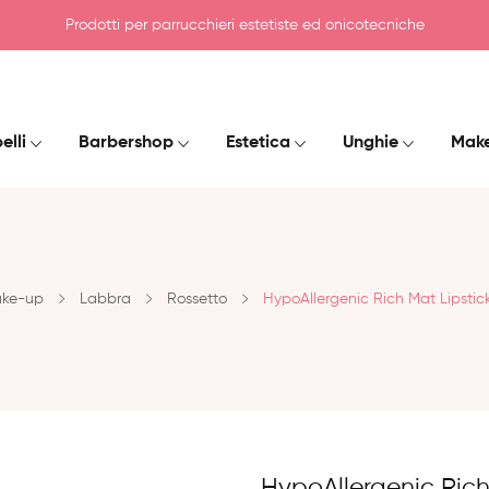
Prodotti per parrucchieri estetiste ed onicotecniche
elli
Barbershop
Estetica
Unghie
Mak
ke-up
Labbra
Rossetto
HypoAllergenic Rich Mat Lipstick
HypoAllergenic Rich