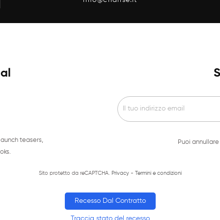
ial
S
launch teasers,
Puoi annullare 
oks.
Sito protetto da reCAPTCHA.
Privacy
-
Termini e condizioni
Recesso Dal Contratto
Traccia stato del recesso