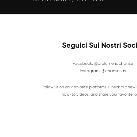
Seguici Sui Nostri Soc
Facebook:
@profumeriachanse
Instagram:
@chansesas
Follow us on your favorite platforms. Check out new 
how-to videos, and share your favorite lo