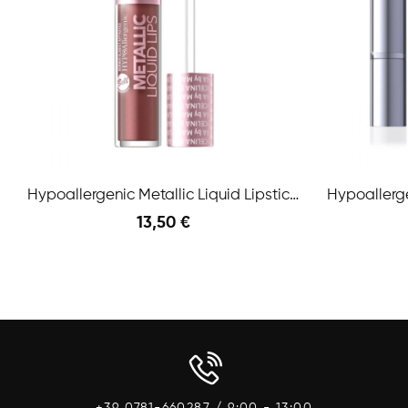
Hypoallergenic Metallic Liquid Lipstick N.06...
13,50 €
Anteprima
Aggiungi Al Carrello
Aggiungi A
+39 0781-660287 / 9:00 - 13:00