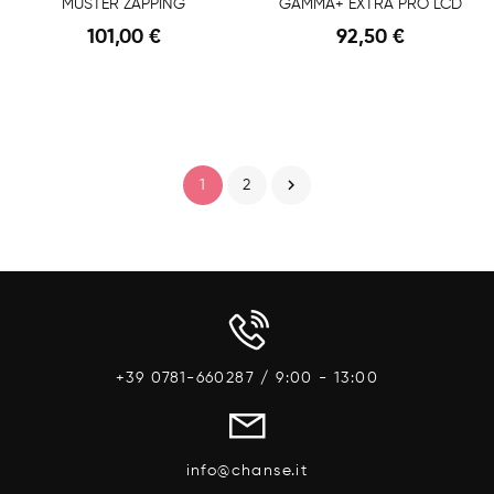
MUSTER ZAPPING
GAMMA+ EXTRA PRO LCD
101,00 €
92,50 €
Anteprima
Anteprima

1
2
+39 0781-660287 / 9:00 - 13:00
info@chanse.it