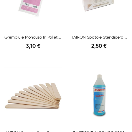
Grembiule Monouso In Polietilene Bianco
HAIRON Spatole Stendicera Monouso Viso 100pz
3,10 €
2,50 €
Anteprima
Anteprima