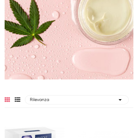

Rilevanza