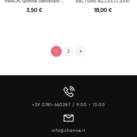
HAIRON Spatole Stendicera Monouso Corpo 100pz
BACTISINE ALCOLICO 2000
3,50 €
18,00 €
Anteprima
Anteprima

1
2
+39 0781-660287 / 9:00 - 13:00
info@chanse.it