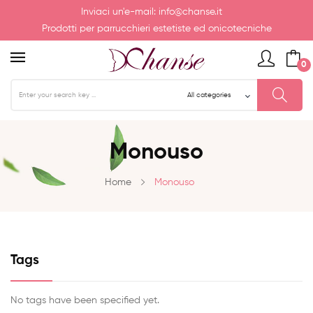
Inviaci un'e-mail:
info@chanse.it
Prodotti per parrucchieri estetiste ed onicotecniche
0
Monouso
Home
Monouso
Tags
No tags have been specified yet.