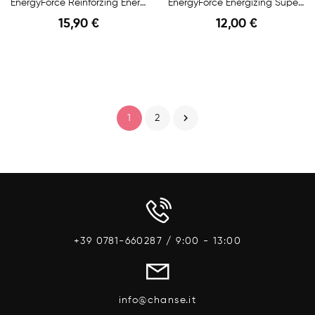
EnergyForce Reinforzing Energizing Lotion 125ml
EnergyForce Energizing Super Active Lotion 12x10ml
15,90 €
12,00 €
Anteprima
Anteprima

1
2
+39 0781-660287 / 9:00 - 13:00
info@chanse.it