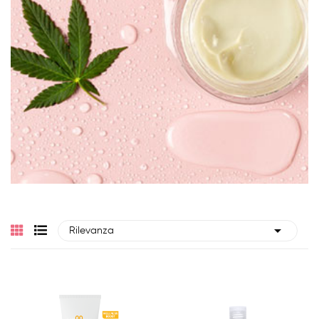

Rilevanza