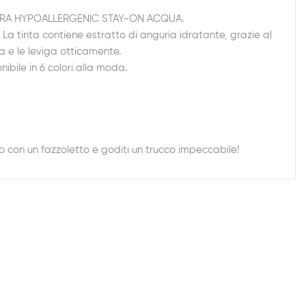
R LABBRA HYPOALLERGENIC STAY-ON ACQUA.
a tinta contiene estratto di anguria idratante, grazie al
a e le leviga otticamente.
ibile in 6 colori alla moda.
so con un fazzoletto e goditi un trucco impeccabile!