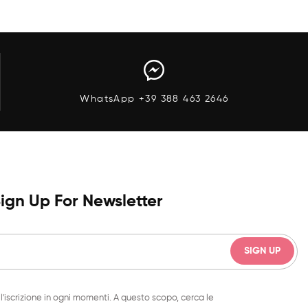
Anteprima
Aggiungi Al Carrello
Anteprima
WhatsApp +39 388 463 2646
ign Up For Newsletter
l'iscrizione in ogni momenti. A questo scopo, cerca le