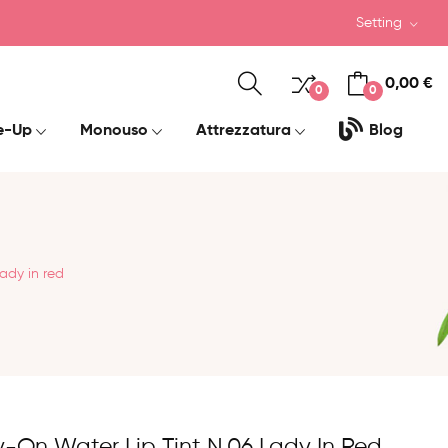
Setting
0,00 €
0
0
e-Up
Monouso
Attrezzatura
Blog
ady in red
-On Water Lip Tint N.06 Lady In Red