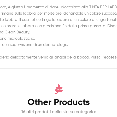
ssimoro, è giunto il momento di dare un'occhiata alla TINTA PE
imane sulle labbra per molte ore, donandole un colore succoso. L
e labbra. Il cosmetico tinge le labbra di un colore a lunga tenut
colorare le labbra con precisione fin dalla prima passata. Dispon
end Clean Beauty.
iene microplastiche.
otto la supervisione di un dermatologo.
derlo delicatamente verso gli angoli della bocca. Pulisci l'ecces
Other Products
16 altri prodotti della stessa categoria: