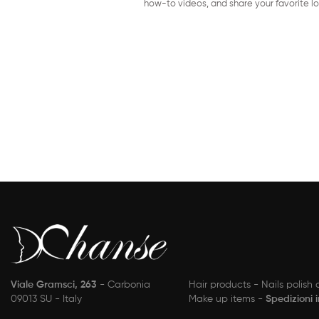
how-to videos, and share your favorite lo
Viale Gramsci, 263
- Carbonia
Hair products - Nails polish
09013 SU - Italy
Make up items -
Spedizioni 