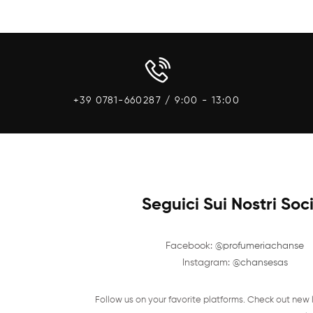
Anteprima
Aggiungi Al Carrello
Aggiungi A
+39 0781-660287 / 9:00 - 13:00
Seguici Sui Nostri Soc
Facebook:
@profumeriachanse
Instagram:
@chansesas
Follow us on your favorite platforms. Check out new 