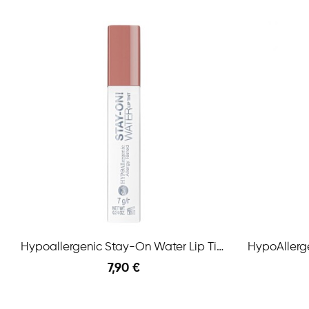
Hypoallergenic Stay-On Water Lip Tint N.03...
7,90 €