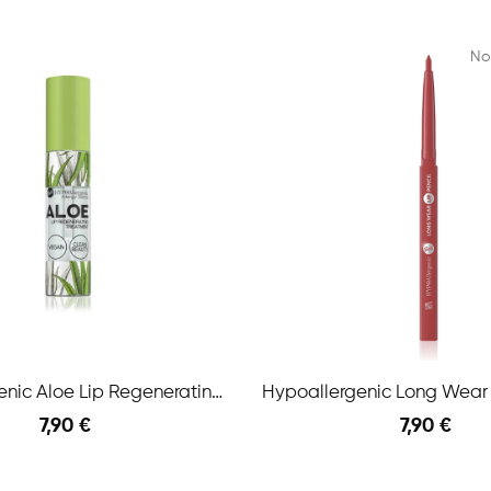
No
HypoAllergenic Aloe Lip Regenerating Treatment...
7,90 €
7,90 €