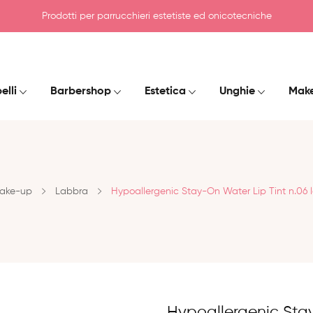
Prodotti per parrucchieri estetiste ed onicotecniche
elli
Barbershop
Estetica
Unghie
Mak
ake-up
Labbra
Hypoallergenic Stay-On Water Lip Tint n.06 l
Hypoallergenic Stay