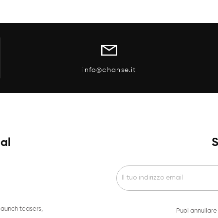
Anteprima
l Carrello
info@chanse.it
ial
S
launch teasers,
Puoi annullare 