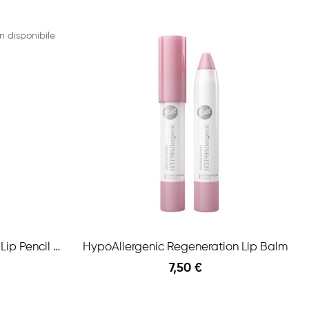
n disponibile
Hypoallergenic Long Wear Lip Pencil N.04...
HypoAllergenic Regeneration Lip Balm
7,50 €