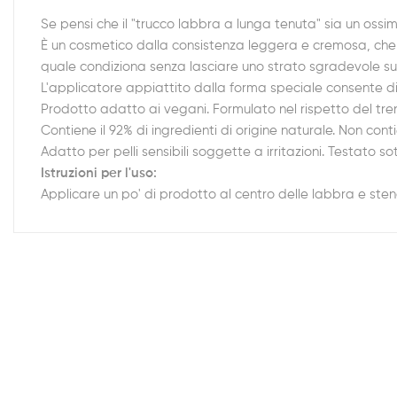
Se pensi che il "trucco labbra a lunga tenuta" sia un o
È un cosmetico dalla consistenza leggera e cremosa, che r
quale condiziona senza lasciare uno strato sgradevole sull
L'applicatore appiattito dalla forma speciale consente di 
Prodotto adatto ai vegani. Formulato nel rispetto del tr
Contiene il 92% di ingredienti di origine naturale. Non cont
Adatto per pelli sensibili soggette a irritazioni. Testato s
Istruzioni per l'uso:
Applicare un po' di prodotto al centro delle labbra e sten