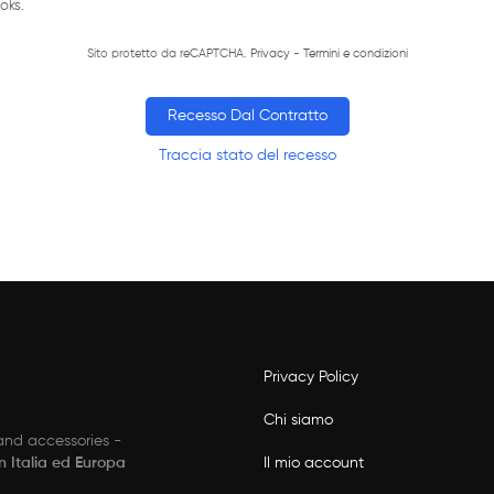
oks.
Sito protetto da reCAPTCHA.
Privacy
-
Termini e condizioni
Recesso Dal Contratto
Traccia stato del recesso
Privacy Policy
Chi siamo
 and accessories -
Il mio account
in Italia ed Europa