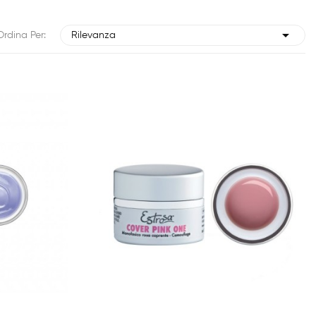

Ordina Per:
Rilevanza