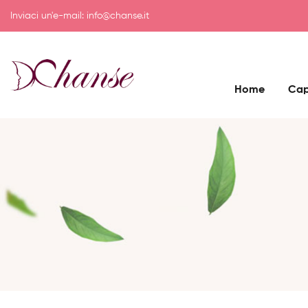
Inviaci un'e-mail:
info@chanse.it
Home
Cap