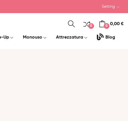
Setting
0,00 €
0
0
e-Up
Monouso
Attrezzatura
Blog