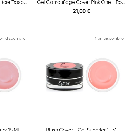
Gelly 3d Clear - Gel Costruttore Trasparente 15 Ml
Gel Camouflage Cover Pink One - Rosa Coprente...
21,00 €
Anteprima
Anteprima
Aggiungi Al Carrello
on disponibile
Non disponibile
ior 15 Ml
Blush Cover - Gel Superior 15 Ml