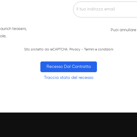
launch teasers,
Puoi annullare 
oks.
Sito protetto da reCAPTCHA.
Privacy
-
Termini e condizioni
Recesso Dal Contratto
Traccia stato del recesso