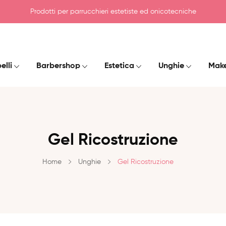
Prodotti per parrucchieri estetiste ed onicotecniche
elli
Barbershop
Estetica
Unghie
Mak
Gel Ricostruzione
Home
Unghie
Gel Ricostruzione