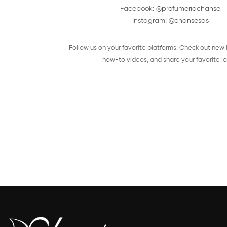
Facebook:
@profumeriachanse
Instagram:
@chansesas
Follow us on your favorite platforms. Check out new 
how-to videos, and share your favorite lo