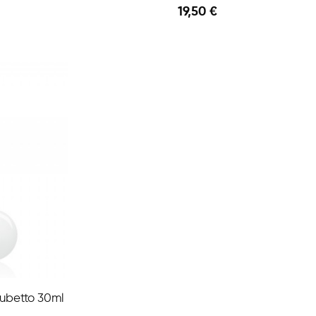
19,50 €
Anteprima
Anteprima
Aggiungi Al Carrello
 Tubetto 30ml