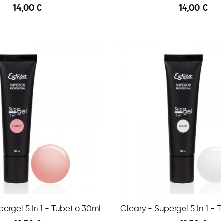
14,00 €
14,00 €
Aggiungi Al Carrello
Anteprima
ergel 5 In 1 - Tubetto 30ml
Cleary - Supergel 5 In 1 -