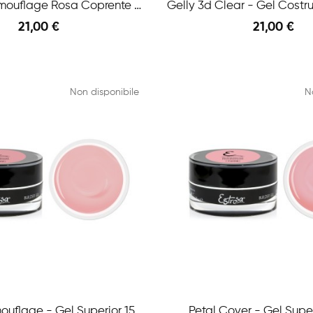
Gelly 3d Camouflage Rosa Coprente - Gel...
21,00 €
21,00 €
Anteprima
 Carrello
Aggiungi Al Carrello
Non disponibile
N
Natural Camouflage - Gel Superior 15 Ml
Petal Cover - Gel Super