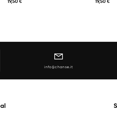
19,50 €
19,50 €
Anteprima
 Carrello
Aggiungi Al Carrello
info@chanse.it
ial
S