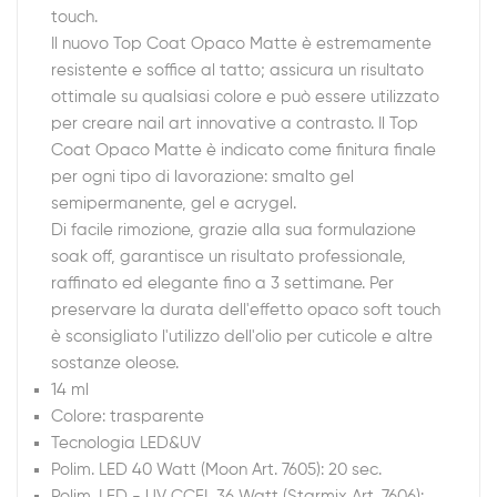
touch.
Il nuovo Top Coat Opaco Matte è estremamente
resistente e soffice al tatto; assicura un risultato
ottimale su qualsiasi colore e può essere utilizzato
per creare nail art innovative a contrasto. Il Top
Coat Opaco Matte è indicato come finitura finale
per ogni tipo di lavorazione: smalto gel
semipermanente, gel e acrygel.
Di facile rimozione, grazie alla sua formulazione
soak off, garantisce un risultato professionale,
raffinato ed elegante fino a 3 settimane. Per
preservare la durata dell'effetto opaco soft touch
è sconsigliato l'utilizzo dell'olio per cuticole e altre
sostanze oleose.
14 ml
Colore: trasparente
Tecnologia LED&UV
Polim. LED 40 Watt (Moon Art. 7605): 20 sec.
Polim. LED - UV CCFL 36 Watt (Starmix Art. 7606):