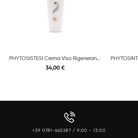
PHYTOSISTESI Crema Viso Rigenerante Vita C 250ml
34,00 €
Anteprima
Aggiungi Al Carrello
Aggiungi A
+39 0781-660287 / 9:00 - 13:00