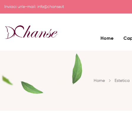
Inviaci un'e-mail:
info@chanse.it
Home
Cap
Home
Estetica