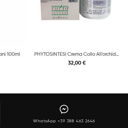
ni 100ml
PHYTOSINTESI Crema Collo All'orchidea
32,00 €
Anteprima
Aggiungi Al Carrello
Anteprima
WhatsApp +39 388 463 2646