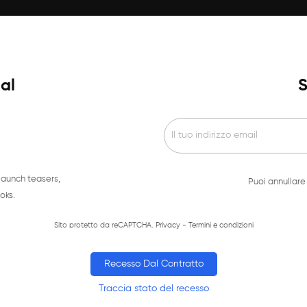
ial
S
launch teasers,
Puoi annullare 
oks.
Sito protetto da reCAPTCHA.
Privacy
-
Termini e condizioni
Recesso Dal Contratto
Traccia stato del recesso