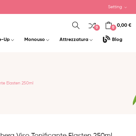
Setting
0,00 €
0
0
e-Up
Monouso
Attrezzatura
Blog
nte Elasten 250ml
era Viso Tonificante Elasten 250ml