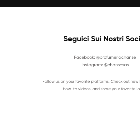
Seguici Sui Nostri Soc
Facebook:
@profumeriachanse
Instagram:
@chansesas
Follow us on your favorite platforms. Check out new 
how-to videos, and share your favorite lo