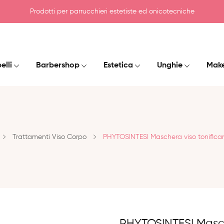
Prodotti per parrucchieri estetiste ed onicotecniche
elli
Barbershop
Estetica
Unghie
Mak
Trattamenti Viso Corpo
PHYTOSINTESI Maschera viso tonifica
PHYTOSINTESI Masch