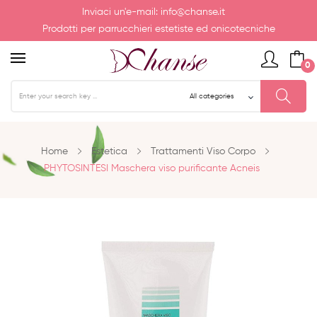
Inviaci un'e-mail:
info@chanse.it
Prodotti per parrucchieri estetiste ed onicotecniche
0
Home
Estetica
Trattamenti Viso Corpo
PHYTOSINTESI Maschera viso purificante Acneis