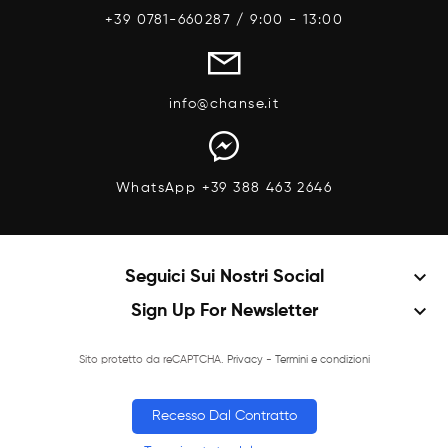
+39 0781-660287 / 9:00 - 13:00
info@chanse.it
WhatsApp +39 388 463 2646
keyboard_arrow_down
Seguici Sui Nostri Social
keyboard_arrow_down
Sign Up For Newsletter
Sito protetto da reCAPTCHA.
Privacy
-
Termini e condizioni
Recesso Dal Contratto