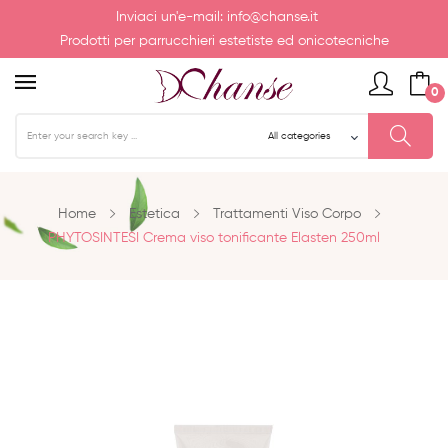
Inviaci un'e-mail:
info@chanse.it
Prodotti per parrucchieri estetiste ed onicotecniche
0
Home
Estetica
Trattamenti Viso Corpo
PHYTOSINTESI Crema viso tonificante Elasten 250ml