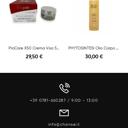
ProCare X50 Crema Viso 50ML
PHYTOSINTESI Olio Corpo Eudermico 1000ml
29,50 €
30,00 €
Anteprima
Anteprima
+39 0781-660287 / 9:00 - 13:00
info@chanse.it