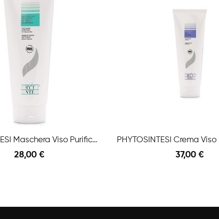
PHYTOSINTESI Maschera Viso Purificante Acneis
28,00 €
37,00 €
Anteprima
l Carrello
Aggiungi Al Carrello