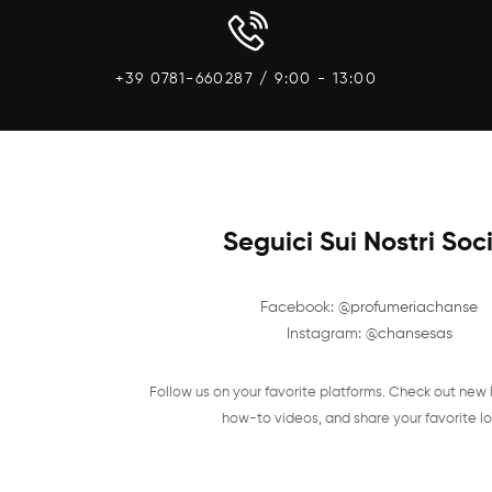
+39 0781-660287 / 9:00 - 13:00
Seguici Sui Nostri Soc
Facebook:
@profumeriachanse
Instagram:
@chansesas
Follow us on your favorite platforms. Check out new 
how-to videos, and share your favorite lo