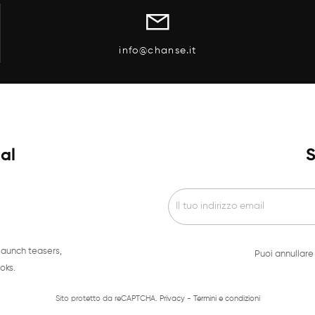
info@chanse.it
ial
S
launch teasers,
Puoi annullare 
oks.
Sito protetto da reCAPTCHA.
Privacy
-
Termini e condizioni