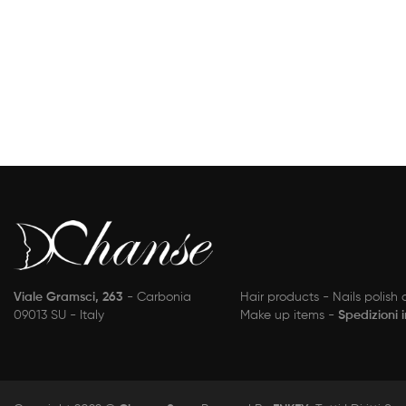
Viale Gramsci, 263
- Carbonia
Hair products - Nails polish
09013 SU - Italy
Make up items -
Spedizioni 