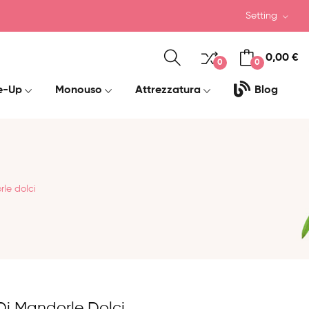
Setting
0,00 €
0
0
e-Up
Monouso
Attrezzatura
Blog
le dolci
Di Mandorle Dolci