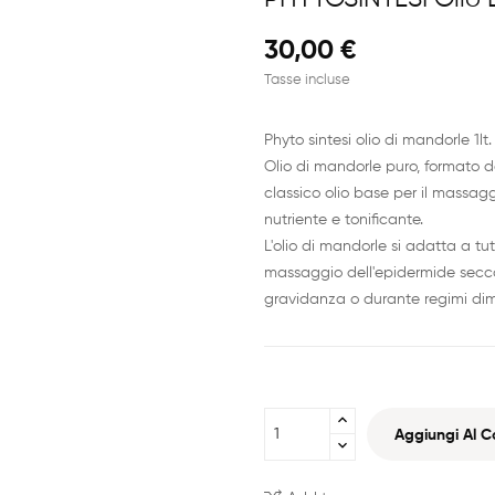
30,00 €
Tasse incluse
Phyto sintesi olio di mandorle 1lt.
Olio di mandorle puro, formato da
classico olio base per il massagg
nutriente e tonificante.
L'olio di mandorle si adatta a tutti
massaggio dell'epidermide secca, 
gravidanza o durante regimi dim
Aggiungi Al Ca