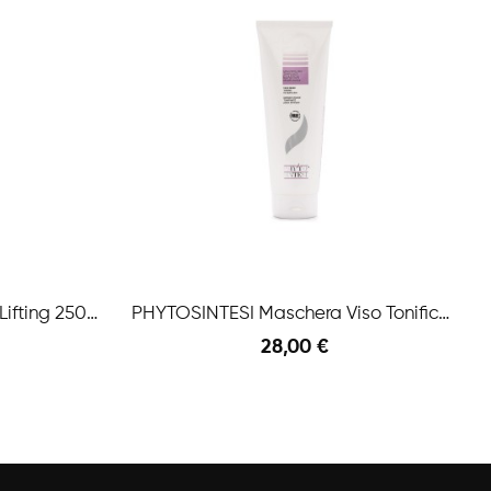
PHYTOSINTESI Crema Viso Lifting 250ml
PHYTOSINTESI Maschera Viso Tonificante Elasten...
28,00 €
Anteprima
Anteprima
Aggiungi Al Carrello