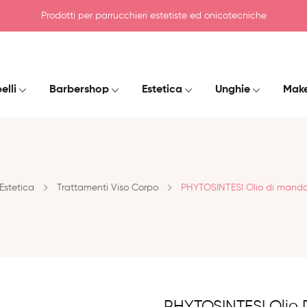
Prodotti per parrucchieri estetiste ed onicotecniche
elli
Barbershop
Estetica
Unghie
Mak
Estetica
Trattamenti Viso Corpo
PHYTOSINTESI Olio di mandor
PHYTOSINTESI Olio 