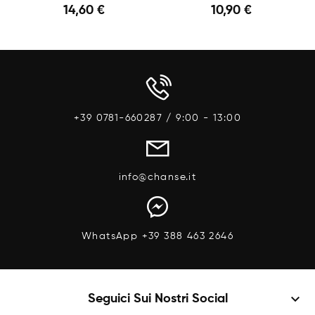
14,60 €
10,90 €
Anteprima
Anteprima
+39 0781-660287 / 9:00 - 13:00
info@chanse.it
WhatsApp +39 388 463 2646
keyboard_arrow_down
Seguici Sui Nostri Social