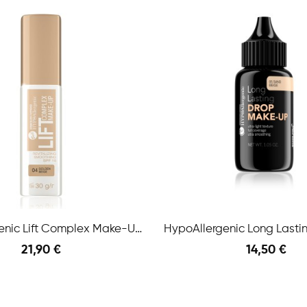
HypoAllergenic Lift Complex Make-Up SPF 15 N.04...
21,90 €
14,50 €
Anteprima
l Carrello
Aggiungi Al Carrello