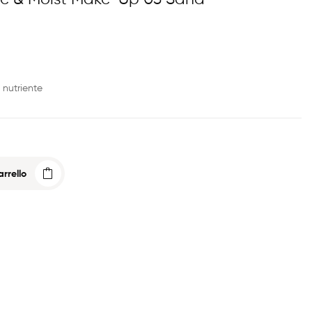
 nutriente
rrello