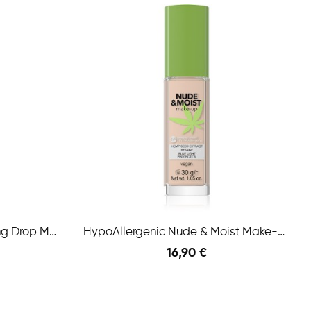
HypoAllergenic Long Lasting Drop Make-Up 05...
HypoAllergenic Nude & Moist Make-Up 02 Beige
16,90 €
Anteprima
Anteprima
Aggiungi Al Carrello