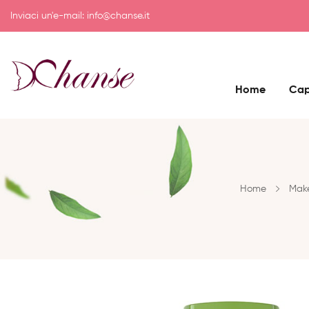
Inviaci un'e-mail:
info@chanse.it
Home
Cap
Home
Mak