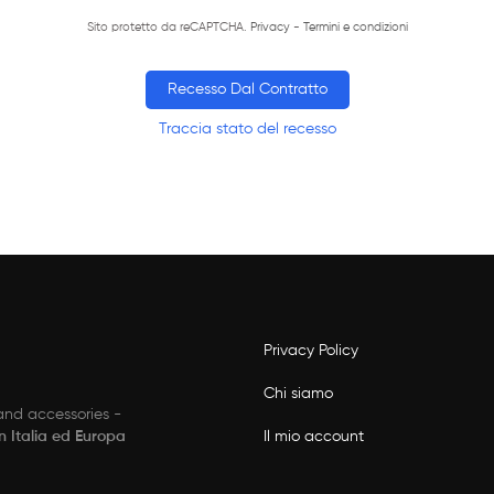
Sito protetto da reCAPTCHA.
Privacy
-
Termini e condizioni
Recesso Dal Contratto
Traccia stato del recesso
Privacy Policy
Chi siamo
 and accessories -
Il mio account
in Italia ed Europa