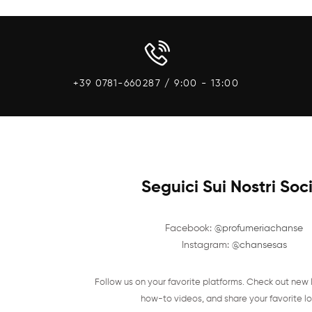
+39 0781-660287 / 9:00 - 13:00
Seguici Sui Nostri Soc
Facebook:
@profumeriachanse
Instagram:
@chansesas
Follow us on your favorite platforms. Check out new 
how-to videos, and share your favorite lo