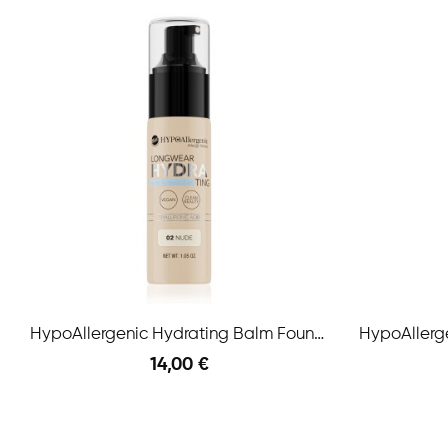
HypoAllergenic Hydrating Balm Foundation N.02 Nude
14,00 €
Anteprima
Aggiungi Al Carrello
Aggiungi A