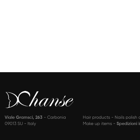
Viale Gramsci, 263
- Carbonia
Hair products - Nails polish
09013 SU - Italy
Make up items -
Spedizioni 