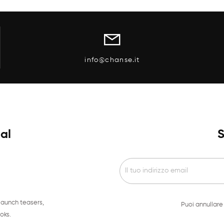
info@chanse.it
ial
S
launch teasers,
Puoi annullare 
oks.