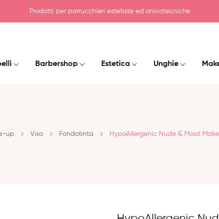
Prodotti per parrucchieri estetiste ed onicotecniche
elli
Barbershop
Estetica
Unghie
Mak
e-up
Viso
Fondotinta
HypoAllergenic Nude & Moist Mak
HypoAllergenic Nu