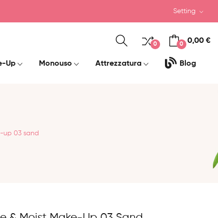
Setting
0,00 €
0
0
e-Up
Monouso
Attrezzatura
Blog
e-up 03 sand
de & Moist Make-Up 03 Sand