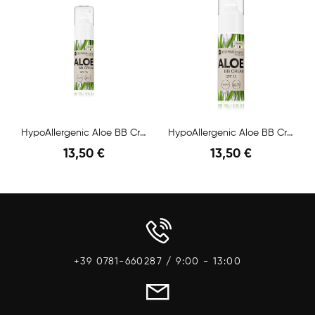
HypoAllergenic Aloe BB Cream SPF 15 N.02...
HypoAllergenic Aloe BB Cream SPF 15 N.04 Honey 20g
13,50 €
13,50 €
Anteprima
Anteprima
+39 0781-660287 / 9:00 - 13:00