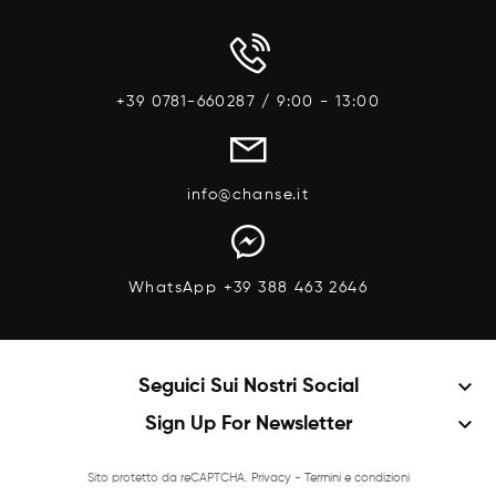
Anteprima
Anteprima
+39 0781-660287 / 9:00 - 13:00
info@chanse.it
WhatsApp +39 388 463 2646
keyboard_arrow_down
Seguici Sui Nostri Social
keyboard_arrow_down
Sign Up For Newsletter
Sito protetto da reCAPTCHA.
Privacy
-
Termini e condizioni