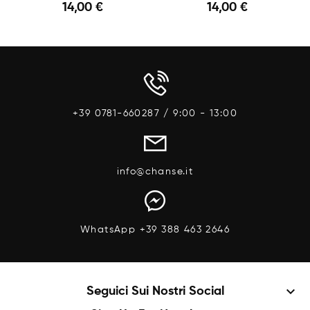
14,00 €
14,00 €
Anteprima
Anteprima
+39 0781-660287 / 9:00 - 13:00
info@chanse.it
WhatsApp +39 388 463 2646
keyboard_arrow_down
Seguici Sui Nostri Social