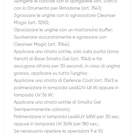
Spingere le cuticole con lo spingipelle (art. 2159) o
con lo Strumento per Rimozione (art. 7541);
Sgrassare le unghie con lo sgrassatore Cleanser
Magic (art. 7250);
Opacizzare le unghie con un mattoncino buffer;
Spolverare accuratamente e sgrassare con
Cleanser Magic (art. 7044);
Applicare uno strato sottile, solo sulla punta (zona
french) di Base Smalto Gel (art. 7046) e far
asciugare all'aria per 30 secondi, in caso di unghia
grassa, applicare su tutta l'unghia;
Applicare uno strato di Defence Coat (art. 7041) e
polimerizzare in lampada Led&UV 48 W oppure in
lampada UV 36 W;
Applicare uno strato sottile di Smalto Gel
Semipermanente colorato;
Polimerizzare in lampada Led&UV 48W per 30 sec.
oppure in lampada UV 36W per 180 sec.;
Se necessario ripetere le operazioni 9 e 10;