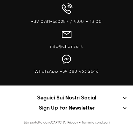
+39 0781-660287 / 9:00 - 13:00
info@chanse.it
WhatsApp +39 388 463 2646
keyboard_arrow_down
Seguici Sui Nostri Social
keyboard_arrow_down
Sign Up For Newsletter
Sito protetto da reCAPTCHA.
Privacy
-
Termini e condizioni