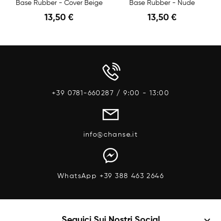
Base Rubber - Cover Beige
Base Rubber - Nude
13,50 €
13,50 €
Anteprima
Anteprima
+39 0781-660287 / 9:00 - 13:00
info@chanse.it
WhatsApp +39 388 463 2646
keyboard_arrow_down
Seguici Sui Nostri Social